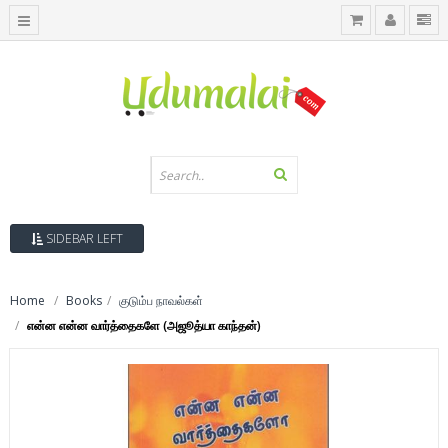
SIDEBAR LEFT
Home
Books
குடும்ப நாவல்கள்
என்ன என்ன வார்த்தைகளே (அஜூத்யா காந்தன்)