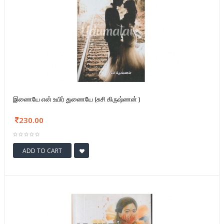
இணையே என் உயிர் துணையே (சுசி கிருஷ்ணன் )
230.00
ADD TO CART