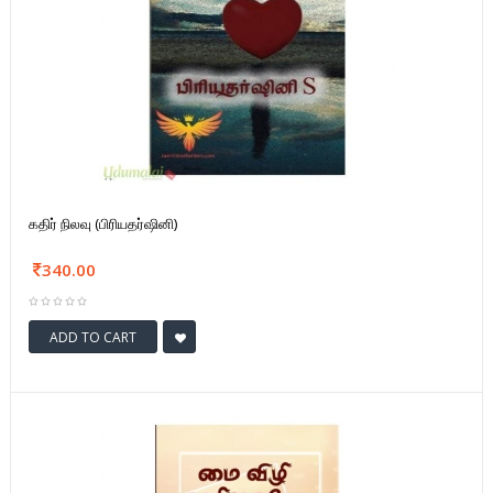
கதிர் நிலவு (பிரியதர்ஷினி)
340.00
ADD TO CART