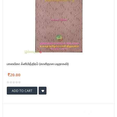
மாளவிகா க்னிமித்திரம் (காளிதாஸ மஹாகவி)
20.00
ADD TO CART