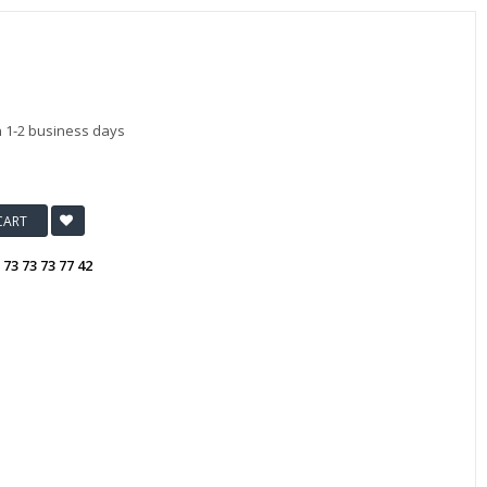
n 1-2 business days
CART
:
73 73 73 77 42