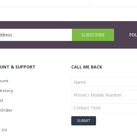
FO
UNT & SUPPORT
CALL ME BACK
ount
History
st
 Order
t Us