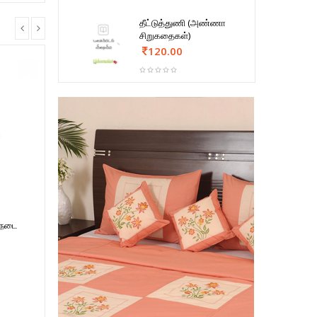
தீட்டுத்துணி (அண்ணா
சிறுகதைகள்)
120.00
ரைநடை