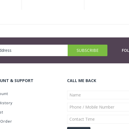
FO
UNT & SUPPORT
CALL ME BACK
ount
History
st
 Order