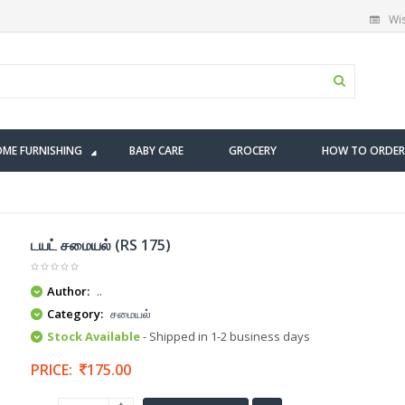
Wis
ME FURNISHING
BABY CARE
GROCERY
HOW TO ORDER
டயட் சமையல் (RS 175)
Author:
..
Category:
சமையல்
Stock Available
- Shipped in 1-2 business days
PRICE:
175.00