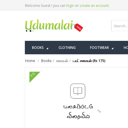
Welcome Guest ! you can
login
or
create an account
.
BOOKS
CLOTHING
FOOTWEAR
HO
Home
Books
சமையல்
டயட் சமையல் (Rs 175)
FD