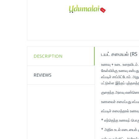
டயட் சமையல் (RS
DESCRIPTION
உணவு + உடை உறைவிடம். 
கேள்விக்கு உணவு என்பது
REVIEWS
எப்படிச் சாப்பிட்டோம். 
பட்டுள்ள இந்தப் புத்தகத்த
குறைந்த அளவு எண்ணெய
உணவைச் சமைப்பது எப்பட
எப்படிச் சமைத்தால் உணவ
* எந்தெந்த உணவுப் பொ
* அதிக உடல் எடையைக் கு
என்பது உள்ளிட்ட ஆரோக்