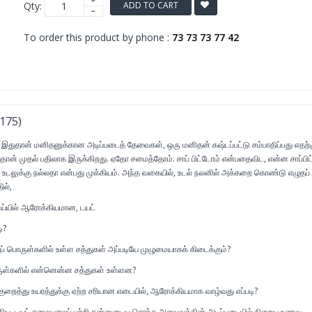
Qty:
ADD TO CART
To order this product by phone :
73 73 73 77 42
 175)
இதுதான் மனிதனுக்கான அடிப்படைத் தேவைகள், ஒரு மனிதன் கஷ்டப்பட்டு சம்பாதிப்பது எதற்
தான் முதல் பதிலாக இருக்கிறது. ஏதோ சமைத்தோம். சாப் பிட்டோம் என்பதைவிட, என்ன சாப்பிட
அது உடலுக்கு நல்லதா என்பது முக்கியம். அந்த வகையில், உடல் நலனில் அக்கறை கொண்டு எழுதப்
ில்,
்யில் ஆரோக்கியமான, டயட்
ி?
ுப் பொருள்களில் உள்ள சத்துகள் அப்படியே முழுமையாகக் கிடைக்கும்?
ருள்களில் என்னென்ன சத்துகள் உள்ளன?
றைத்து உயரத்துக்கு ஏற்ற சரியான எடையில், ஆரோக்கியமாக வாழ்வது எப்படி?
கிய, டயட் சமையலைப் பற்றி தன்னுடைய சொந்த அனுபவத்தின் அடிப்படையில் நிறைய உணவு