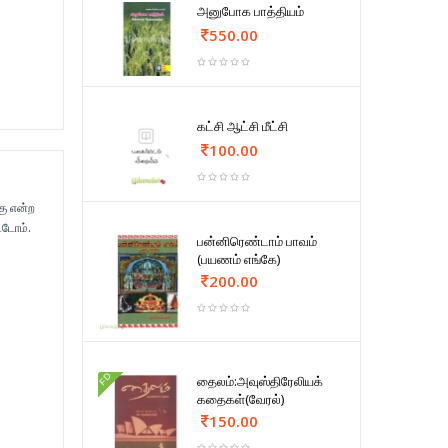
அனுபோக பாத்தியம்
550.00
கட்சி ஆட்சி மீட்சி
100.00
கு என்ற
்டோம்.
பன்னிரெண்டாம் பாவம்
(பயணம் எங்கே)
200.00
FD
தைலம்:அவுஸ்திரேலியக்
கதைகள்(வேரல்)
150.00