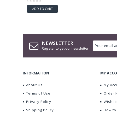
ADD TO CART
NEWSLETTER
Register to get our newsletter
INFORMATION
MY ACCO
About Us
My Acc
Terms of Use
Order 
Privacy Policy
Wish Li
Shipping Policy
How to