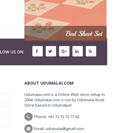
LLOW US ON
ABOUT UDUMALAI.COM
Udumalai.com is a Online Web store setup in
2004. Udumalai.com is run by Udumalai Book
Store based in Udumalpet.
Phone: +91 73 73 73 77 42
Email: udumalai@gmail.com