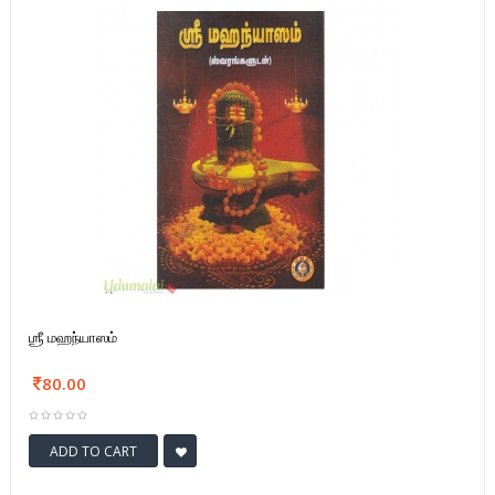
ஶ்ரீ மஹந்யாஸம்
80.00
ADD TO CART