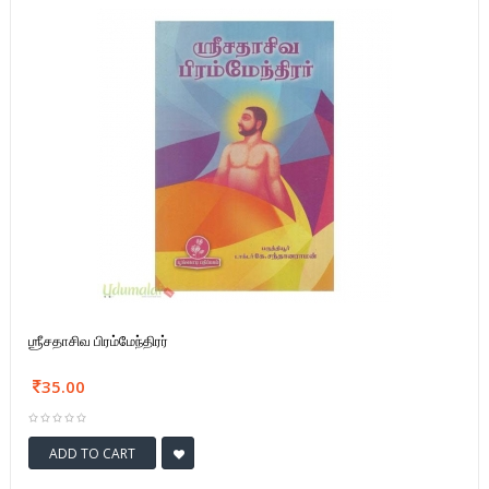
ஶ்ரீசதாசிவ பிரம்மேந்திரர்
35.00
ADD TO CART