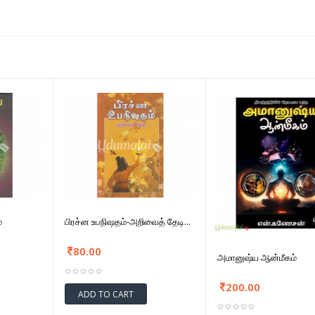
்
பிரச்ன உபநிஷதம்-அறிவைத் தேடி...
80.00
அமானுஷ்ய ஆன்மீகம்
200.00
ADD TO CART