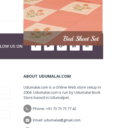
LLOW US ON
ABOUT UDUMALAI.COM
Udumalai.com is a Online Web store setup in
2004. Udumalai.com is run by Udumalai Book
Store based in Udumalpet.
Phone: +91 73 73 73 77 42
Email: udumalai@gmail.com