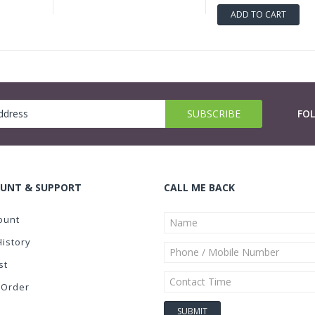
ADD TO CART
FO
UNT & SUPPORT
CALL ME BACK
ount
History
st
 Order