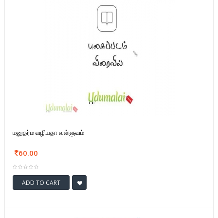
மனுதர்ம வழியதா வள்ளுவம்
60.00
ADD TO CART