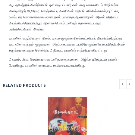
ஆயுதமேந்திக் கிளர்ச்சியில் ஏன் ஈடுபட்டனர் என்பதை வாசகனிடம் சேர்ப்பிக்க
விழைகிறார் ஆசிரியர். செஞ்சிவப்பு அணியின் சதியில் சிக்கிக்கொள்ளும். கா,
செய்யாத கொலைக்காக மரண தண்டளைக்கு ஆளாகிறான். அவன் விதியை
அடங்கிய தொனியிலும் ஆனால் பெரும் மனிதக் கருணையுடனும்
பதிவுசெய்கிறார். சீலன்பா:
நாவலின் கருப்பொருள் நிலம். நாவல் முழுக்க நிலக்காட்சியாய் வியாபித்திருப்பது
வட ஃபின்லாந்துச் சூழல்தான். அடிப்படைகளை மட்டுமே முன்னிலைப்படுத்தி மிகச்
கருக்கமாக கதை சொல்லிய அதிசயம் நாவலில் சாத்தியமாகியுள்ளது.
அவலம், பரிவு, மென்மை என மனித உணர்வுகளை ஆழ்ந்த புரிதலுடன் நாவல்
பேசுகிறது. நாவலின் உரைநடை கவிதையாய் உயர்கிறது
RELATED PRODUCTS