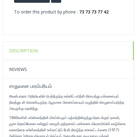
To order this product by phone :
73 73 73 77 42
DESCRIPTION
REVIEWS
சாதுவான பாரம்பரியம்
சிலன்பாதார அறிவியவில் பெற்றிருந்த கல்விப் பயிற்சி கிராமத்து மக்களையும்
நிலத்துடன் கொண்டிருந்த ஆழமான பிணைப்பையும் எழுத்தில் செழுமைப்படுத்த
அவருக்கு உதவிற்று.
1860களின் ஃபின்லாந்தின் மிகப்பெரும் பஞ்சத்திலிருந்து தொடங்கும் நாவல்,
யூகா தொய்வோலா என்னும் ஏழைக் குந்தகைப் பண்ணை விவாாமியின் வாழ்க்கை
வரலாற்றை ஃபின்லாந்தின் உள்நாட்டுப் போர் நிகழ்ந்த காலகட்டம்வரை (1917)
பின்தொடர்கிறது விவசாயம் செய்யும் அமைதியான குடியாளவ மக்கள்