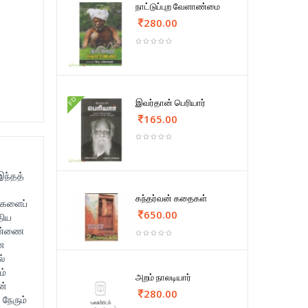
நாட்டுப்புற வேளாண்மை
280.00
FD
இவர்தான் பெரியார்
165.00
இந்தத்
கந்தர்வன் கதைகள்
ர்களைப்
650.00
திய
ெண்ணை
ின
்
ம்
அறம் நாலடியார்
ன்
280.00
நேரும்