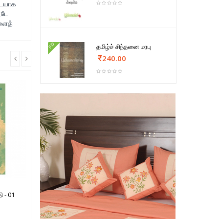
டையாக
ூடே
ளைத்
FD
தமிழ்ச் சிந்தனை மரபு
240.00
ி - 01