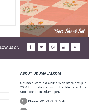
LLOW US ON
ABOUT UDUMALAI.COM
Udumalai.com is a Online Web store setup in
2004. Udumalai.com is run by Udumalai Book
Store based in Udumalpet.
Phone: +91 73 73 73 77 42