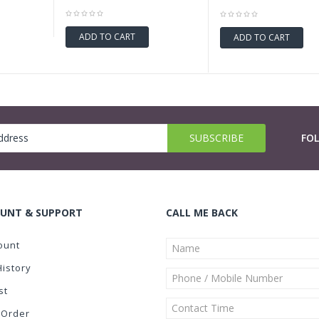
ADD TO CART
ADD TO CART
FO
UNT & SUPPORT
CALL ME BACK
ount
History
st
 Order