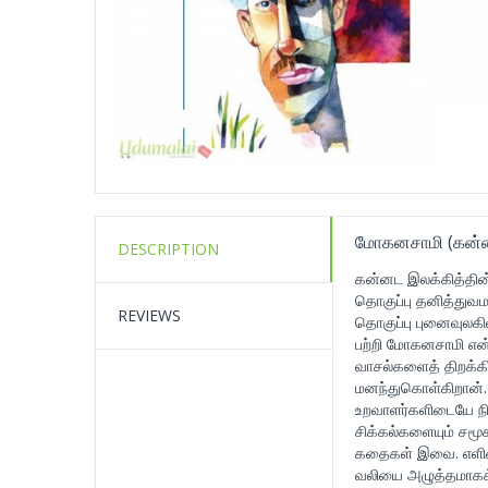
மோகனசாமி (கன்ன
DESCRIPTION
கன்னட இலக்கித்தின்
தொகுப்பு தனித்துவ
REVIEWS
தொகுப்பு புனைவுலகில
பற்றி மோகனசாமி என்
வாசல்களைத் திறக்க
மனந்துகொள்கிறான். 
உறவாளர்களிடையே நில
சிக்கல்களையும் சமூக
கதைகள் இவை. எளிமைய
வலியை அழுத்தமாகக் 