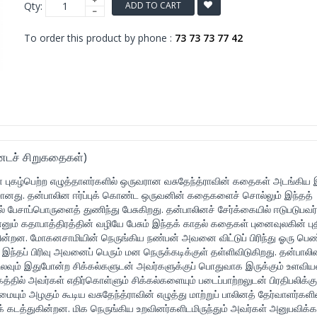
Qty:
ADD TO CART
To order this product by phone :
73 73 73 77 42
டச் சிறுகதைகள்)
 புகழ்பெற்ற எழுத்தாளர்களில் ஒருவரான வசுதேந்த்ராவின் கதைகள் அடங்கிய 
மானது. தன்பாலின ஈர்ப்புக் கொண்ட ஒருவனின் கதைகளைச் சொல்லும் இந்தத்
் பேசாப்பொருளைத் துணிந்து பேசுகிறது. தன்பாலினச் சேர்க்கையில் ஈடுபடுபவ
னும் கதாபாத்திரத்தின் வழியே பேசும் இந்தக் காதல் கதைகள் புனைவுலகின் பு
ின்றன. மோகனசாமியின் நெருங்கிய நண்பன் அவனை விட்டுப் பிரிந்து ஓரு ப
இந்தப் பிரிவு அவனைப் பெரும் மன நெருக்கடிக்குள் தள்ளிவிடுகிறது. தன்பால
வும் இதுபோன்ற சிக்கல்களுடன் அவர்களுக்குப் பொதுவாக இருக்கும் உளவியல
த்தில் அவர்கள் எதிர்கொள்ளும் சிக்கல்களையும் படைப்பாற்றலுடன் பிரதிபலிக்கு
ும் அழகும் கூடிய வசுதேந்த்ராவின் எழுத்து மாற்றுப் பாலினத் தேர்வாளர்களி
கடத்துகின்றன. மிக நெருங்கிய உறவினர்களிடமிருந்தும் அவர்கள் அனுபவிக்க 