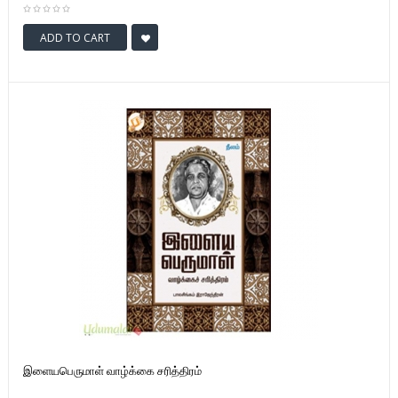
ADD TO CART
இளையபெருமாள் வாழ்க்கை சரித்திரம்