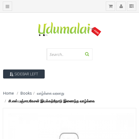
SIDEBAR LEFT
Home
Books
வாழ்க்கை வரலாறு
சி.எஸ்.பஞ்சாபகேசன் இயக்கத்தோடு இணைந்த வாழ்க்கை