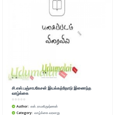
சி.எஸ்.பஞ்சாபகேசன் இயக்கத்தோடு இணைந்த
வாழ்க்கை
Author:
என். ராமகிருஷ்ணன்
Category:
வாழ்க்கை வரலாறு