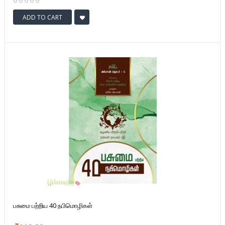
ADD TO CART
பசுமை பற்றிய 40 நபிமொழிகள்