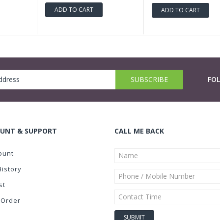
ADD TO CART
ADD TO CART
FO
UNT & SUPPORT
CALL ME BACK
ount
History
st
 Order