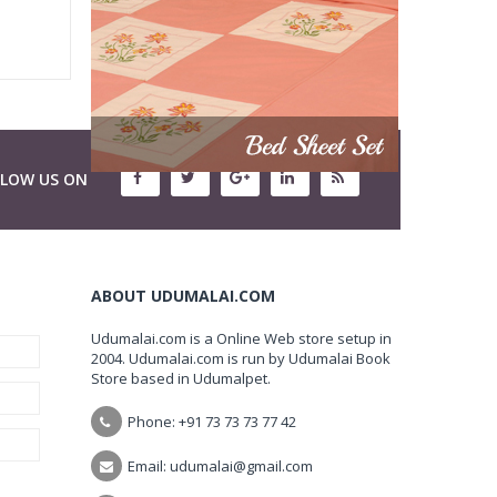
LLOW US ON
ABOUT UDUMALAI.COM
Udumalai.com is a Online Web store setup in
2004. Udumalai.com is run by Udumalai Book
Store based in Udumalpet.
Phone: +91 73 73 73 77 42
Email: udumalai@gmail.com