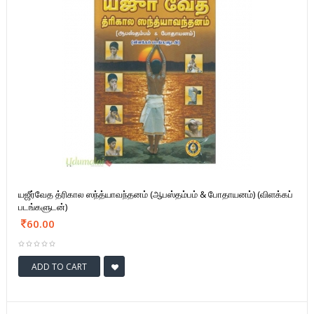
யஜீர்வேத த்ரிகால ஸந்த்யாவந்தனம் (ஆபஸ்தம்பம் & போதாயனம்) (விளக்கப்
படங்களுடன்)
60.00
ADD TO CART