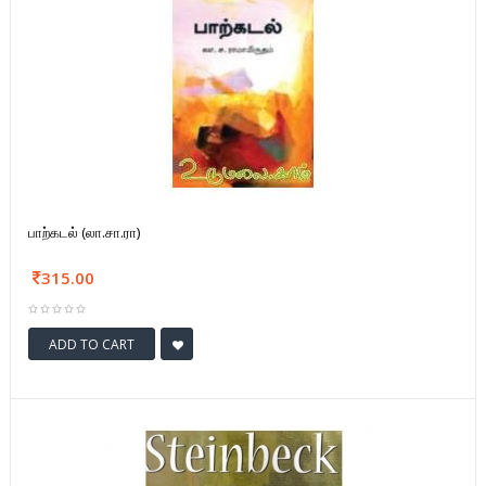
பாற்கடல் (லா.சா.ரா)
315.00
ADD TO CART