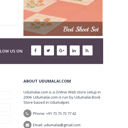
LLOW US ON
ABOUT UDUMALAI.COM
Udumalai.com is a Online Web store setup in
2004. Udumalai.com is run by Udumalai Book
Store based in Udumalpet.
Phone: +91 73 73 73 77 42
Email: udumalai@gmail.com