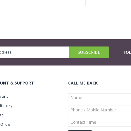
FO
UNT & SUPPORT
CALL ME BACK
ount
History
st
 Order