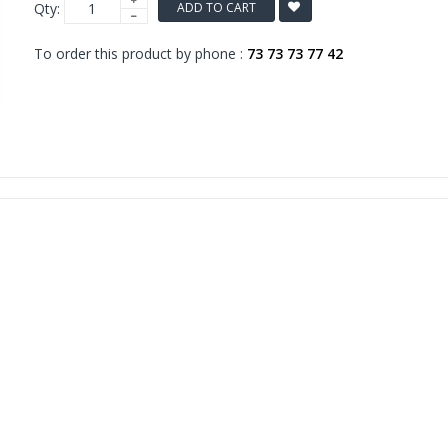
Qty:
ADD TO CART
To order this product by phone :
73 73 73 77 42