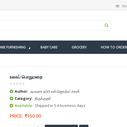
Wis
ME FURNISHING
BABY CARE
GROCERY
HOW TO ORDER
உலகப் பொதுமறை
Author:
நயவுரை நம்பி எஸ்.ஜெகத்ரட்சகன்
Category:
திருக்குறள்
Available
- Shipped in 5-6 business days
PRICE:
150.00