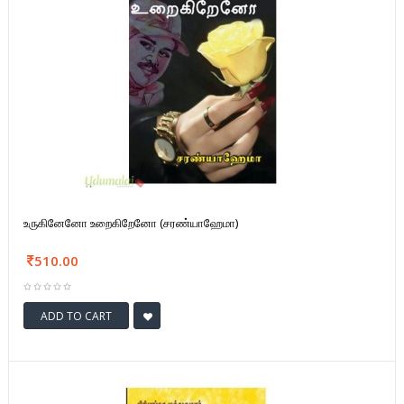
உருகினேனோ உறைகிறேனோ (சரண்யாஹேமா)
510.00
ADD TO CART