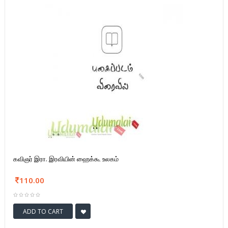
கவிஞர் இரா. இரவியின் ஹைக்கூ உலகம்
110.00
ADD TO CART