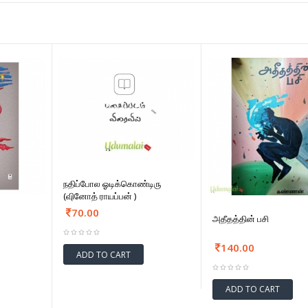
நதிப்போல ஓடிக்கொண்டிரு
(வுினோத் ராயப்பன் )
70.00
அதீதத்தின் பசி
140.00
ADD TO CART
ADD TO CART