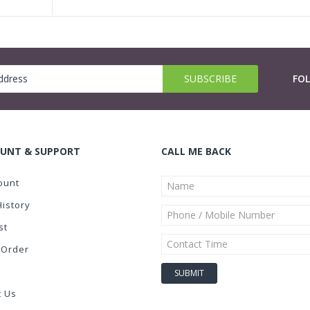
FO
UNT & SUPPORT
CALL ME BACK
ount
History
st
 Order
t Us