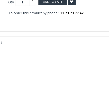
Qty:
ADD TO CART
To order this product by phone :
73 73 73 77 42
ி