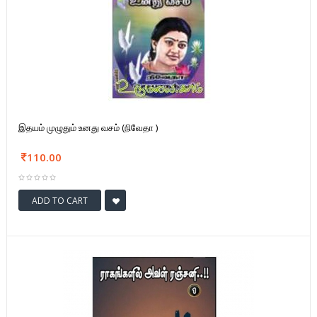
இதயம் முழுதும் உனது வசம் (நிவேதா )
110.00
ADD TO CART