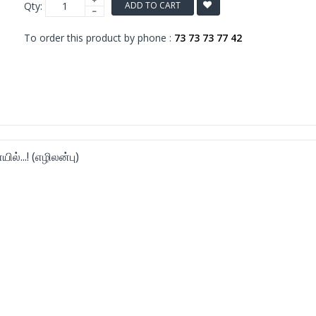
Qty:
ADD TO CART
To order this product by phone :
73 73 73 77 42
...! (எழிலன்பு)