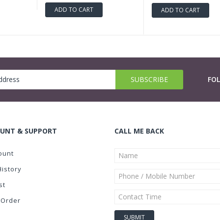
ADD TO CART
ADD TO CART
FO
UNT & SUPPORT
CALL ME BACK
ount
History
st
 Order