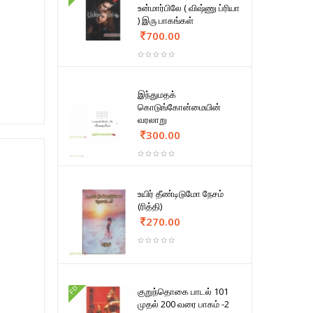
உன்மார்பிலே ( விஷ்ணு ப்ரியா
) இரு பாகங்கள்
700.00
இந்துமதக்
கொடுங்கோன்மையின்
வரலாறு
300.00
உயிர் தீண்டிடுமோ நேசம்
(ரித்தி)
270.00
FD
குறுந்தொகை பாடல் 101
முதல் 200 வரை பாகம் -2