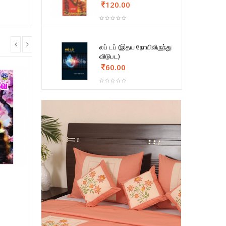
120.00
லப் டப் (இதய நோயிலிருந்து
விடுபட)
60.00