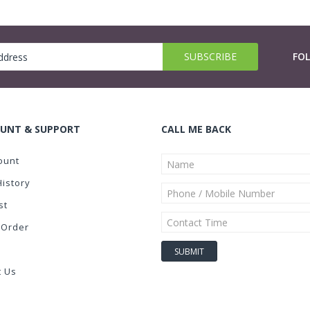
FO
UNT & SUPPORT
CALL ME BACK
ount
History
st
 Order
t Us