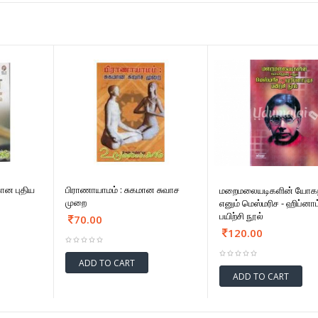
ன புதிய
பிராணாயாமம் : சுகமான சுவாச
மறைமலையடிகளின் யோகந
முறை
எனும் மெஸ்மரிச - ஹிப்னாட
பயிற்சி நூல்
70.00
120.00
ADD TO CART
ADD TO CART