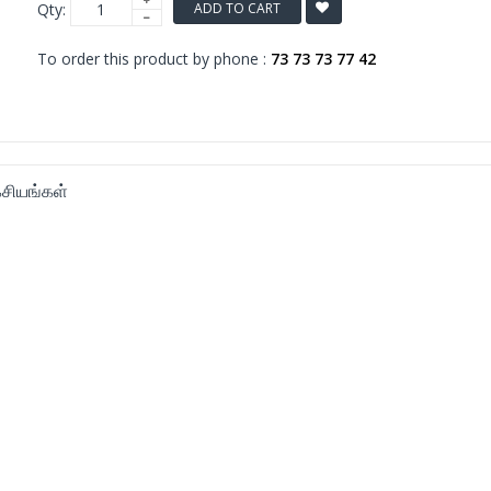
Qty:
ADD TO CART
To order this product by phone :
73 73 73 77 42
சியங்கள்