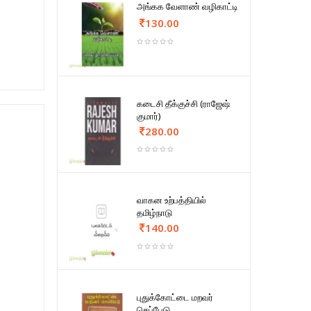
அங்கக வேளாண் வழிகாட்டி
130.00
கடைசி தீக்குச்சி (ராஜேஷ்
குமார்)
280.00
வாகன உற்பத்தியில்
தமிழ்நாடு
140.00
புதுக்கோட்டை மறவர்
செப்பேடு