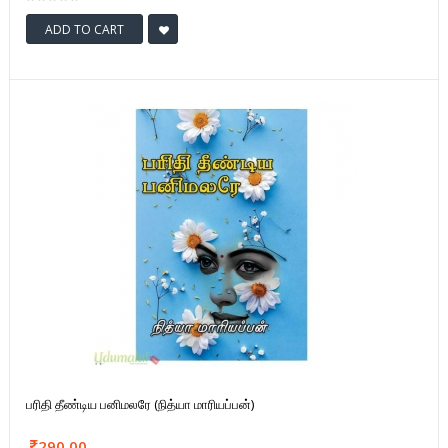
ADD TO CART
பரிதி தீண்டிய பனிமலரே (நித்யா மாரியப்பன்)
290.00