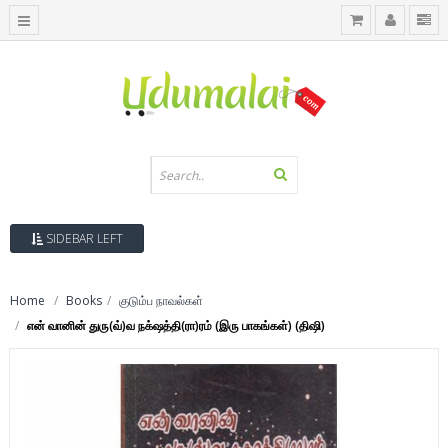
SIDEBAR LEFT
Home
Books
குடும்ப நாவல்கள்
என் வானின் துரு(வ்)வ நக்‌ஷத்தி(ரா)ரம் (இரு பாகங்கள்) (திஷி)