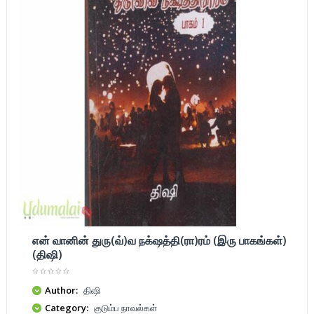
என் வானின் துரு(வ்)வ நக்‌ஷத்தி(ரா)ரம் (இரு பாகங்கள்)
(திஷி)
Author:
திஷி
Category:
குடும்ப நாவல்கள்