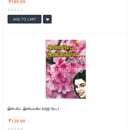
180.00
ADD TO CART
இன்பமே...இனியவளே (விஜி பிரபு )
120.00