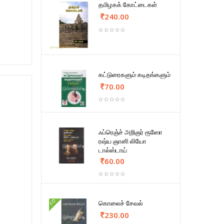
தமிழகக் கோட்டைகள்
240.00
கட்டுரைகளும் கடிதங்களும்
70.00
ஃப்ரெஞ்ச் அறிஞர் ரூஸோ
ரஷ்ய ஞானி லியோ
டால்ஸ்டாய்
60.00
FD
கொலைச் சேவல்
230.00