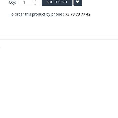
Qty:
ADD TO CART
To order this product by phone :
73 73 73 77 42
ை