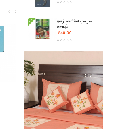
FD
தமிழ் உணர்ச்சி மூலமும்
உரையும்
40.00