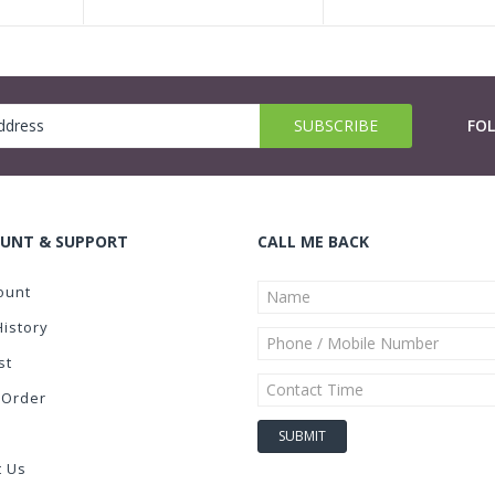
FO
UNT & SUPPORT
CALL ME BACK
ount
History
st
 Order
t Us