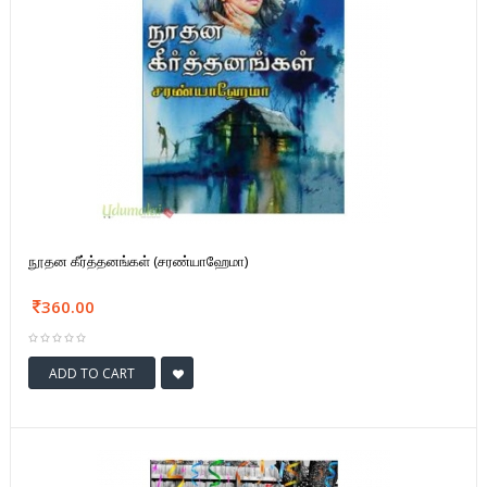
நூதன கீர்த்தனங்கள் (சரண்யாஹேமா)
360.00
ADD TO CART