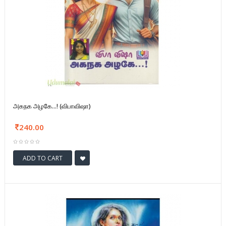
அகநக அழகே...! (விபாவிஷா)
240.00
ADD TO CART