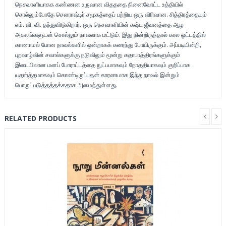
நெசவாளியாகக கண்ணன உருவான விதததை நினைவோட்ட உத்தியில்
சொல்லும்போதே சௌராஷ்டிர் சமூகத்தைப் பற்றிய ஒரு விரிவான. சித்திரத்தையும்
எம். வி. வி. தந்துவிடுகிறார். ஒரு நெசவாளியின் கஷ்ட ஜீவனத்தை ஆழ
அகலங்களுடன் சொல்லும் நாவலாக மட்டும். இது நின்றிருந்தால் கால ஓட்டத்தில்
காணாமல் போன நாவல்களில் ஒன்றாகக் கரைந்து போயிருக்கும். அப்படியின்றி,
புறவாழ்வின் சவால்களுக்கு நடுவிலும் மூன்று கதாபாத்திரங்களுக்கும்
இடையிலான மனப் போராட்டத்தை நுட்பமாகவும் நோததியாகவும் குறிப்பாக
யதார்த்தமாகவும் கொண்டிருப்பதன் காரணமாக இந்த நாவல் இன்றும்
பொருட்படுத்தத்தக்கதாக அமைந்துள்ளது.
RELATED PRODUCTS