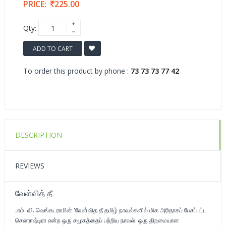
PRICE:
225.00
Qty:
ADD TO CART
To order this product by phone :
73 73 73 77 42
DESCRIPTION
REVIEWS
வேள்வித் தீ
.எம். வி. வெங்கடராமின் 'வேள்வித தீ தமிழ் நாவல்களில் மிக அரிதாகப் பேசப்பட்ட
சௌராஷ்டிரா என்ற ஒரு சமூகத்தைப் பற்றிய நாவல். ஒரு திறமையான