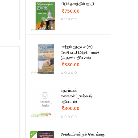
கிறிஸ்தவத்தில் ஜாதி
750.00
மாற்றம் தந்தவள்(ன்)
நீதானே...! (ஆதிரா ராம்)
(அருண் பதிப்பகம்)
380.00
கந்தர்வன்
கதைகள்(முயற்கூடு
பதிப்பகம்)
300.00
FD
சோதிடம் கற்றுக் கொள்வது