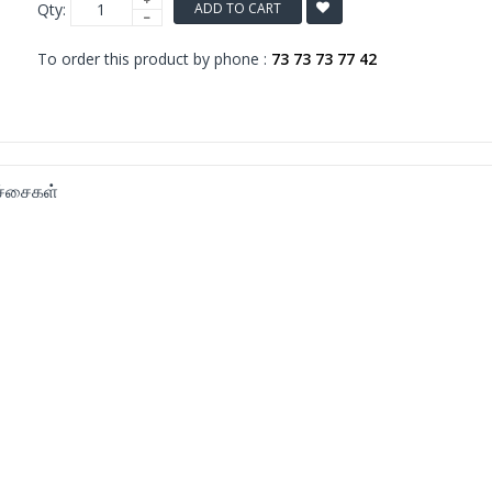
Qty:
ADD TO CART
To order this product by phone :
73 73 73 77 42
ிச்சைகள்