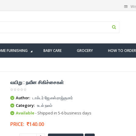
Wis
ME FURNISHING
BABY CARE
GROCERY
HOW TO ORDER
வயிறு : நவீன சிகிச்சைகள்
Author:
டாக்டர் ஜே.எஸ்.ராஜ்குமார்
Category:
உடல் நலம்
Available
- Shipped in 5-6 business days
PRICE:
140.00