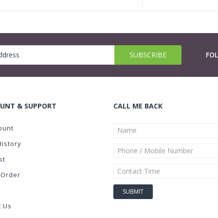
FO
UNT & SUPPORT
CALL ME BACK
ount
History
st
 Order
t Us