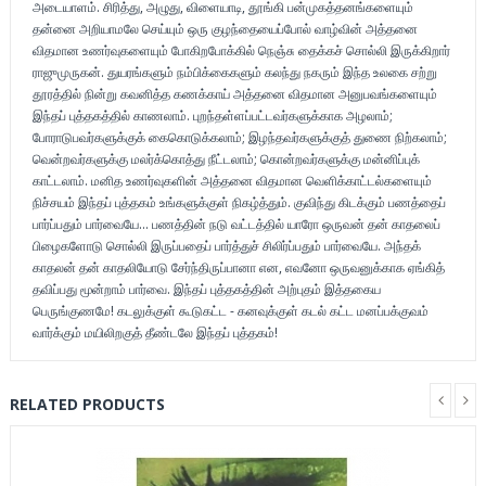
அடையாளம். சிரித்து, அழுது, விளையாடி, தூங்கி பன்முகத்தனங்களையும்
தன்னை அறியாமலே செய்யும் ஒரு குழந்தையைப்போல் வாழ்வின் அத்தனை
விதமான உணர்வுகளையும் போகிறபோக்கில் நெஞ்சு தைக்கச் சொல்லி இருக்கிறார்
ராஜுமுருகன். துயரங்களும் நம்பிக்கைகளும் கலந்து நகரும் இந்த உலகை சற்று
தூரத்தில் நின்று கவனித்த கணக்காய் அத்தனை விதமான அனுபவங்களையும்
இந்தப் புத்தகத்தில் காணலாம். புறந்தள்ளப்பட்டவர்களுக்காக அழலாம்;
போராடுபவர்களுக்குக் கைகொடுக்கலாம்; இழந்தவர்களுக்குத் துணை நிற்கலாம்;
வென்றவர்களுக்கு மலர்க்கொத்து நீட்டலாம்; கொன்றவர்களுக்கு மன்னிப்புக்
காட்டலாம். மனித உணர்வுகளின் அத்தனை விதமான வெளிக்காட்டல்களையும்
நிச்சயம் இந்தப் புத்தகம் உங்களுக்குள் நிகழ்த்தும். குவிந்து கிடக்கும் பணத்தைப்
பார்ப்பதும் பார்வையே... பணத்தின் நடு வட்டத்தில் யாரோ ஒருவன் தன் காதலைப்
பிழைகளோடு சொல்லி இருப்பதைப் பார்த்துச் சிலிர்ப்பதும் பார்வையே. அந்தக்
காதலன் தன் காதலியோடு சேர்ந்திருப்பானா என, எவனோ ஒருவனுக்காக ஏங்கித்
தவிப்பது மூன்றாம் பார்வை. இந்தப் புத்தகத்தின் அற்புதம் இத்தகைய
பெருங்குணமே! கடலுக்குள் கூடுகட்ட - கனவுக்குள் கடல் கட்ட மனப்பக்குவம்
வார்க்கும் மயிலிறகுத் தீண்டலே இந்தப் புத்தகம்!
RELATED PRODUCTS