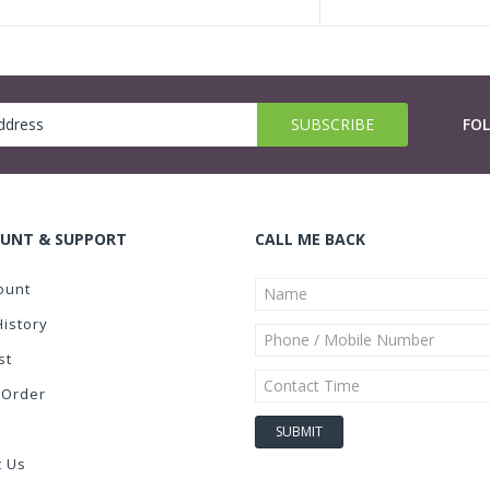
FO
UNT & SUPPORT
CALL ME BACK
ount
History
st
 Order
t Us