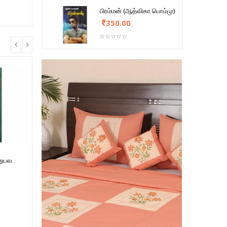
பிரம்மன் (ஆத்விகா பொம்மு)
350.00
னுபவ