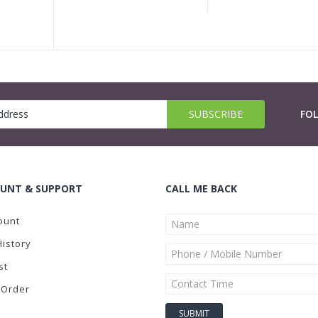
FO
UNT & SUPPORT
CALL ME BACK
ount
History
st
 Order