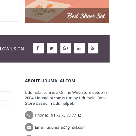
LLOW US ON
ABOUT UDUMALAI.COM
Udumalai.com is a Online Web store setup in
2004. Udumalai.com is run by Udumalai Book
Store based in Udumalpet.
Phone: +91 73 73 73 77 42
Email: udumalai@gmail.com