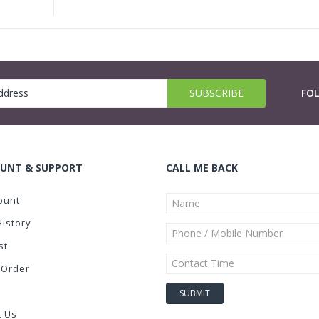
FO
UNT & SUPPORT
CALL ME BACK
ount
History
st
 Order
t Us