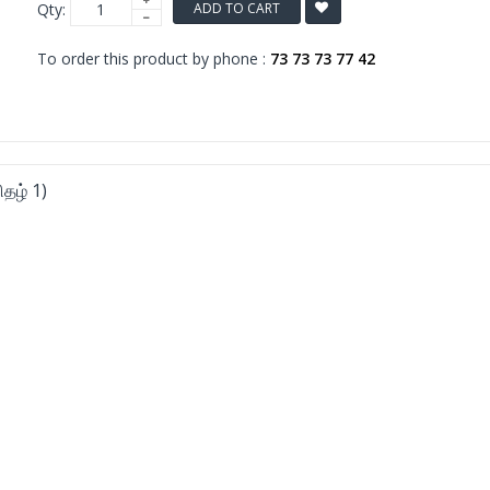
Qty:
ADD TO CART
To order this product by phone :
73 73 73 77 42
ிதழ் 1)