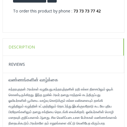
To order this product by phone :
73 73 73 77 42
DESCRIPTION
REVIEWS
வண்ணங்களின் வாழ்க்கை
சுந்தரபுததன் அவர்கள் எழுதியது.சுந்தரபுத்தனின் நதி எல்லா திசையிலும் ஓடிக்
கொண்டிருக்கிறது. இந்த நூலில் அவர் தனது ஈரத்தால் கடந்திருப்பது
ஓவியர்களின் பூமியை. வாழ்வு கொடுக்கும் எல்லா வலிகளையும் தாங்கி
எழுத்திலும் எழுத்தின் உட்புறத்திலும் தொடர்ந்து இயங்குவதோடு கூடவே புதிய
பிரதேசங்களிலும் தனது சக்தியை தொடங்கி வைக்கிறார். ஓவியர்களின் மொழி
மறைவுக் குறிப்பகளால் ஆனது. சில வெளிப்படையான பேச்சுகள் வண்ணங்களால்
நிறையக்கூடும்.அவர்களே தம் சதுரங்களை விட்டு வெளியேற விரும்பாத