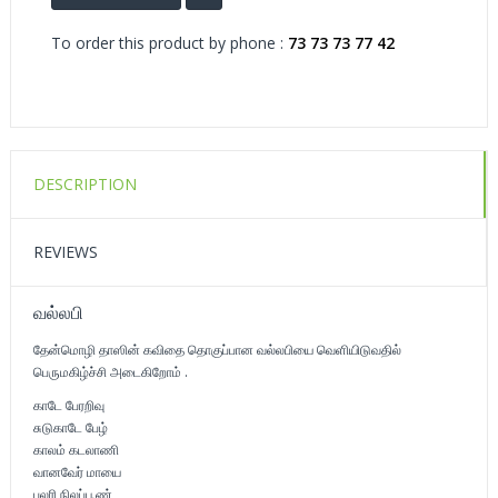
To order this product by phone :
73 73 73 77 42
DESCRIPTION
REVIEWS
வல்லபி
தேன்மொழி தாஸின் கவிதை தொகுப்பான வல்லபியை வெளியிடுவதில்
பெருமகிழ்ச்சி அடைகிறோம் .
காடே பேரறிவு
சுடுகாடே பேழ்
காலம் கடலாணி
வானவேர் மாயை
புலரி நிலப்பூண்