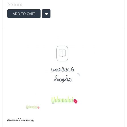
ADD TO CART
மிளகாய்ப்பொதை