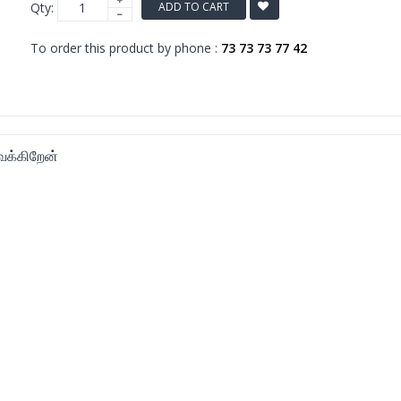
Qty:
ADD TO CART
To order this product by phone :
73 73 73 77 42
ைக்கிறேன்