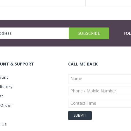
FO
UNT & SUPPORT
CALL ME BACK
ount
History
st
 Order
t Us