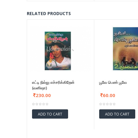
RELATED PRODUCTS
எட்டி நில்லு எச்சரிக்கிறேன்
பூவே பெண் பூவே
(வனிஷா)
230.00
60.00
ADD TO CART
ADD TO CART