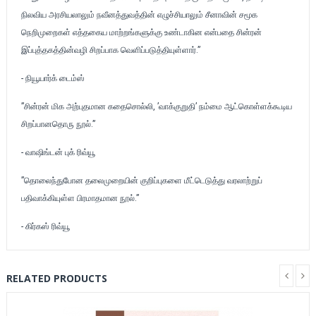
நிலவிய அரசியலாலும் நவீனத்துவத்தின் எழுச்சியாலும் சீனாவின் சமூக
நெறிமுறைகள் எத்தகைய மாற்றங்களுக்கு உண்டாகின என்பதை சின்ரன்
இப்புத்தகத்தின்வழி சிறப்பாக வெளிப்படுத்தியுள்ளார்.”
- நியூயார்க் டைம்ஸ்
”சின்ரன் மிக அற்புதமான கதைசொல்லி, ’வாக்குறுதி’ நம்மை ஆட்கொள்ளக்கூடிய
சிறப்பானதொரு நூல்.”
- வாஷிங்டன் புக் ரிவ்யூ
”தொலைந்துபோன தலைமுறையின் குறிப்புகளை மீட்டெடுத்து வரலாற்றுப்
பதிவாக்கியுள்ள பிரமாதமான நூல்.”
- கிர்கஸ் ரிவ்யூ
RELATED PRODUCTS