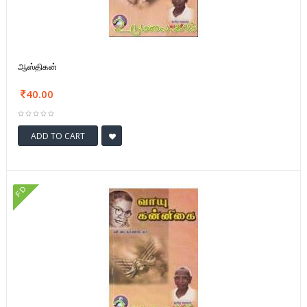
ஆஸ்திகன்
40.00
ADD TO CART
FD