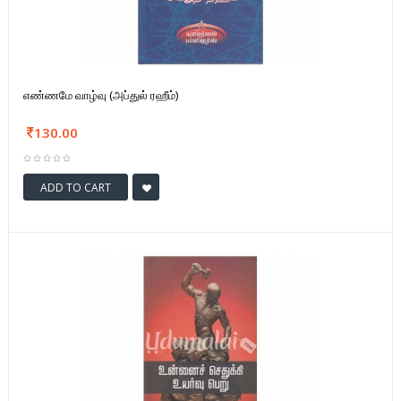
எண்ணமே வாழ்வு (அப்துல் ரஹீம்)
130.00
ADD TO CART