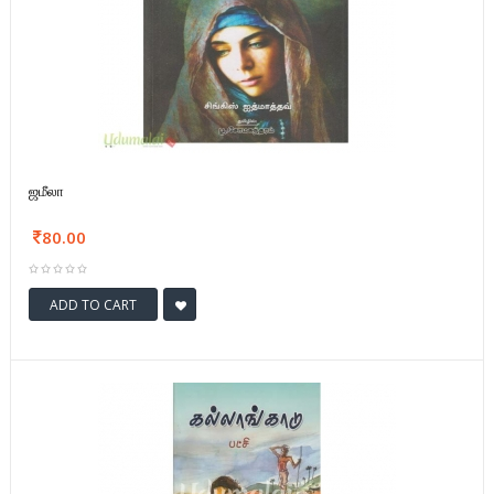
ஜமீலா
80.00
ADD TO CART