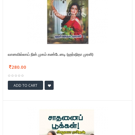
வானவில்லாய் நின் முகம் கண்டேனடி (ஹர்ஷிதா முரளி)
280.00
ADD TO CART