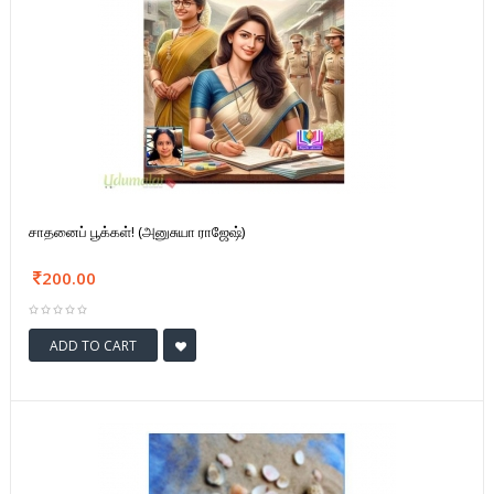
சாதனைப் பூக்கள்! (அனுசுயா ராஜேஷ்)
200.00
ADD TO CART