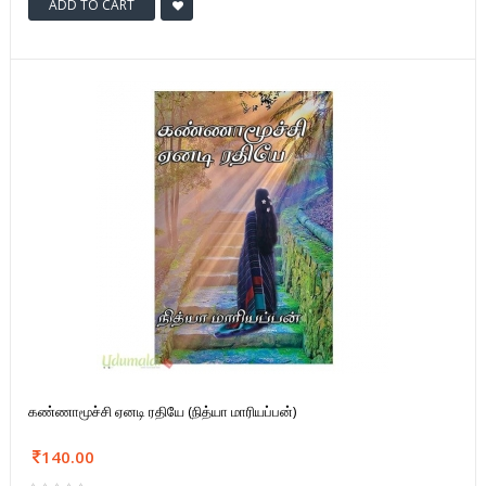
ADD TO CART
கண்ணாமூச்சி ஏனடி ரதியே (நித்யா மாரியப்பன்)
140.00