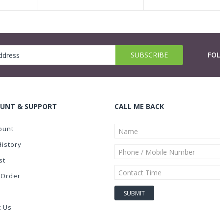
FO
UNT & SUPPORT
CALL ME BACK
ount
History
st
 Order
t Us