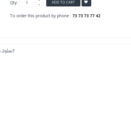
Qty:
ADD TO CART
To order this product by phone :
73 73 73 77 42
் அல்ல?