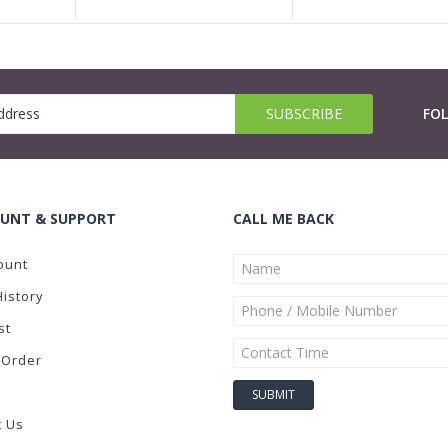
FO
UNT & SUPPORT
CALL ME BACK
ount
History
st
 Order
t Us