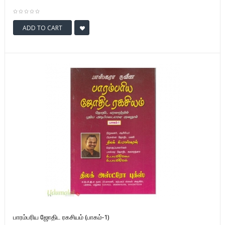
ADD TO CART
பாரம்பரிய ஜோதிட ரகசியம் (பாகம்-1)