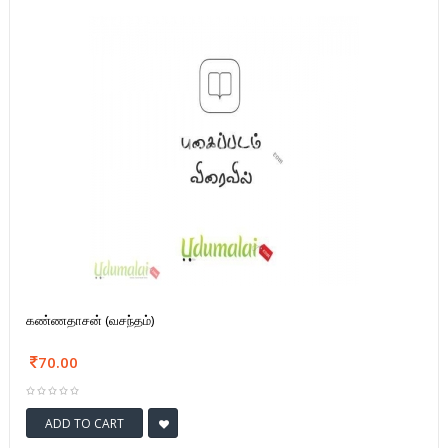
கண்ணதாசன் (வசந்தம்)
70.00
ADD TO CART