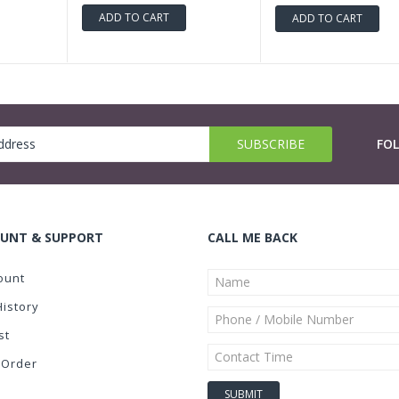
ADD TO CART
ADD TO CART
FO
UNT & SUPPORT
CALL ME BACK
ount
History
st
 Order