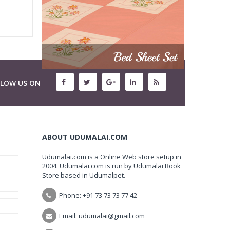
LLOW US ON
ABOUT UDUMALAI.COM
Udumalai.com is a Online Web store setup in
2004. Udumalai.com is run by Udumalai Book
Store based in Udumalpet.
Phone: +91 73 73 73 77 42
Email: udumalai@gmail.com