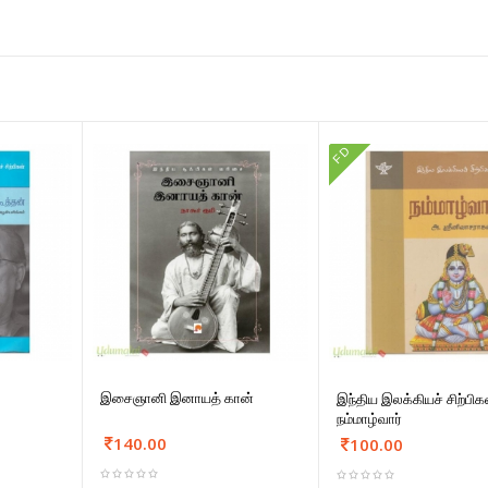
FD
இசைஞானி இனாயத் கான்
இந்திய இலக்கியச் சிற்பிக
நம்மாழ்வார்
140.00
100.00