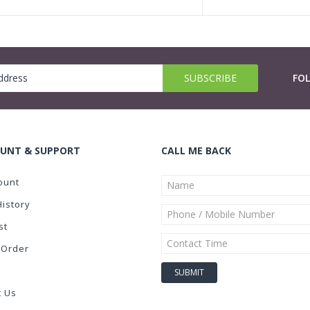
FO
UNT & SUPPORT
CALL ME BACK
ount
History
st
 Order
t Us