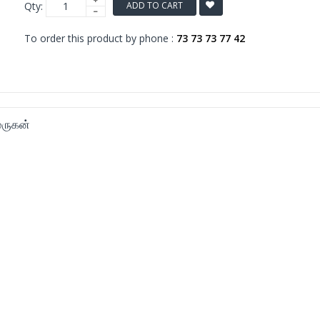
Qty:
ADD TO CART
To order this product by phone :
73 73 73 77 42
முருகன்