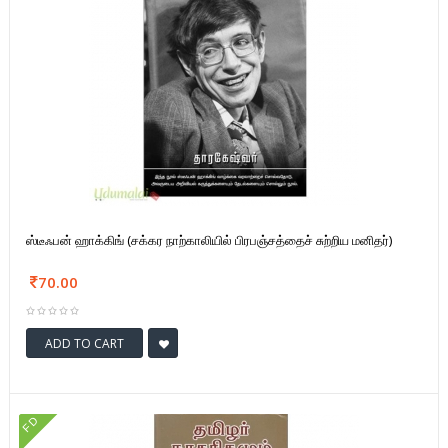
ஸ்டீஃபன் ஹாக்கிங் (சக்கர நாற்காலியில் பிரபஞ்சத்தைச் சுற்றிய மனிதர்)
70.00
ADD TO CART
FD