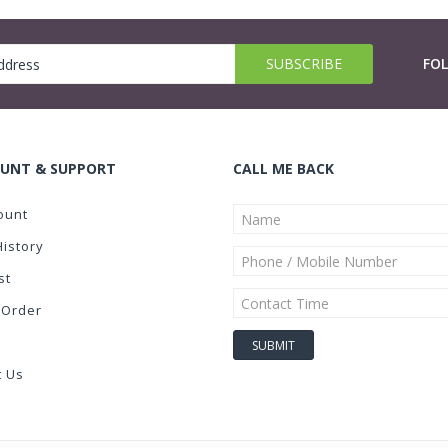
FO
UNT & SUPPORT
CALL ME BACK
ount
History
st
 Order
t Us