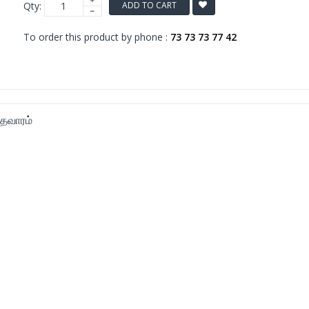
Qty:
ADD TO CART
To order this product by phone :
73 73 73 77 42
ேவாரம்