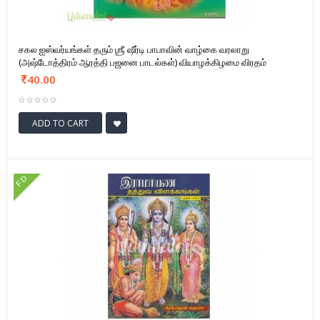
சகல ஐஸ்வர்யங்கள் தரும் ஶ்ரீ ஷீர்டி பாபாவின் வாழ்கை வரலாறு
(அஷ்டோத்திரம் ஆரத்தி பஜனை பாடல்கள்) வியாழக்கிழமை விரதம்
40.00
ADD TO CART
FD