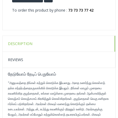
To order this product by phone :
73 73 73 77 42
DESCRIPTION
REVIEWS
தேடுவோம் தேடிப் பெறுவோம்
"அனுபவத்தை நீங்கள் கற்றுக் கொடுக்க இயலாது. அதை உணர்ந்து கொள்ளத்
தக்க சந்தர்பத்தைஉருவாக்கிக் கொடுக்க இயலும். நீங்கள் வாழும் முறையை
கவனிக்கிற குழந்தைகள், உங்கள வாழ்க்கை முறையை தங்கள் ஆன்மாவிற்குள்
கொஞ்சம் கொஞ்சமாய் கிரகித்துக் கொள்கிறார்கள். குழந்தைகள் வெகு எளிதாக
ஈர்க்கப் படுகிறார்கள். அவர்கள் மிகவும் வளைந்து கொடுக்கும் தன்மை
உடையவர்கள். அத்துடன், கூர்ந்து கவனிக்கும் திறனும் உண்டு. அவர்களுக்கு
மேலும், அவர்கள் எப்போதும் கற்றுக்கொள்ளத் தயாராயிருப்பார்கள். மிகவும்